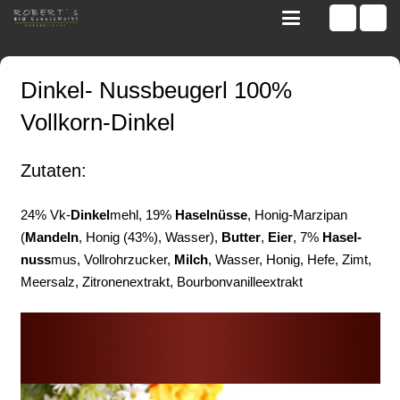
Dinkel- Nussbeugerl 100%
Vollkorn-Dinkel
Zutaten:
24% Vk-
Dinkel
­mehl, 19%
Hasel­nüsse
, Honig-­Marzipan
(
Mandeln
, Honig (43%), Wasser),
Butter
,
Eier
, 7%
Hasel­
nuss
­mus, Voll­rohr­zucker,
Milch
, Wasser, Honig, Hefe, Zimt,
Meer­salz, Zitronen­extrakt, Bourbon­vanille­extrakt