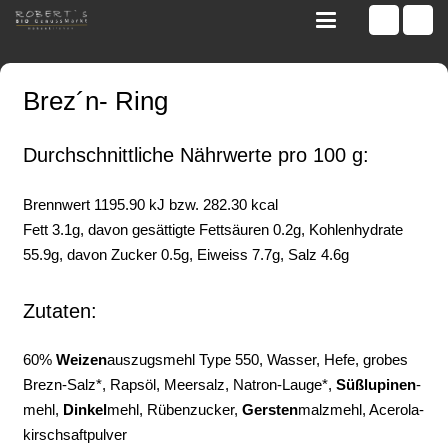
Brez´n- Ring
Durchschnittliche Nährwerte pro 100 g:
Brennwert 1195.90 kJ bzw. 282.30 kcal
Fett 3.1g, davon gesättigte Fettsäuren 0.2g, Kohlenhydrate
55.9g, davon Zucker 0.5g, Eiweiss 7.7g, Salz 4.6g
Zutaten:
60%
Weizen
­auszugs­mehl Type 550, Wasser, Hefe, grobes
Brezn-Salz*, Rapsöl, Meer­salz, Natron-­Lauge*,
Süßlupinen
­
mehl,
Dinkel
­mehl, Rüben­zucker,
Gersten
­malz­mehl, Acerola­
kirsch­saft­pulver