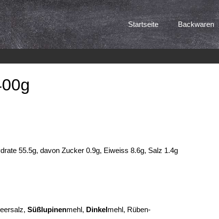
Startseite
Backwaren
400g
ydrate 55.5g, davon Zucker 0.9g, Eiweiss 8.6g, Salz 1.4g
eer­salz,
Süßlupinen
­mehl,
Dinkel
­mehl, Rüben­