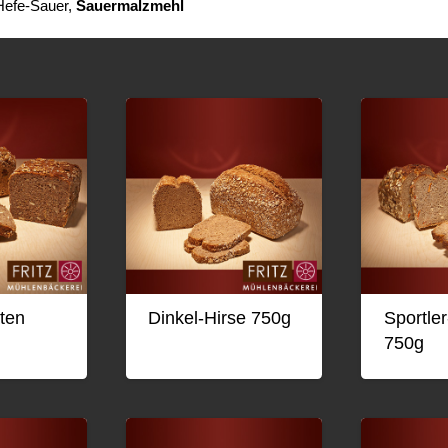
, Hefe-Sauer,
Sauer­malz­mehl
ten
Dinkel-Hirse 750g
Sportler
750g