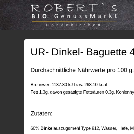
UR- Dinkel- Baguette 
Durchschnittliche Nährwerte pro 100 g:
Brennwert 1137.80 kJ bzw. 268.10 kcal
Fett 1.3g, davon gesättigte Fettsäuren 0.3g, Kohlenh
Zutaten:
60%
Dinkel
­auszugs­mehl Type 812, Wasser, Hefe, M