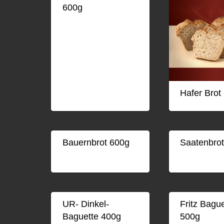
600g
Hafer Brot
Bauernbrot 600g
Saatenbro
UR- Dinkel-
Fritz Bagu
Baguette 400g
500g