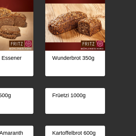
r Essener
Wunderbrot 350g
 500g
Früetzi 1000g
 Amaranth
Kartoffelbrot 600g