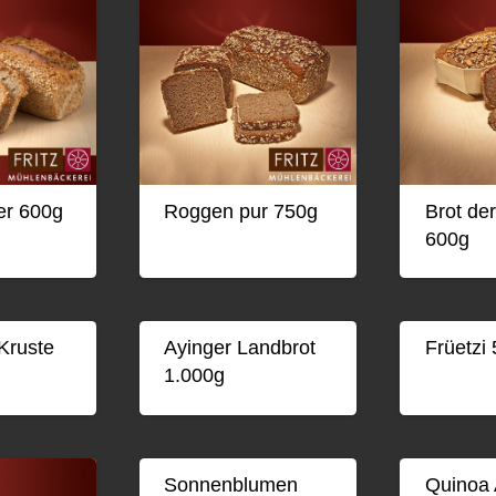
er 600g
Roggen pur 750g
Brot de
600g
Kruste
Ayinger Landbrot
Früetzi
1.000g
Sonnenblumen
Quinoa