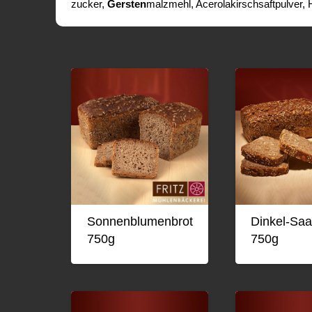
zucker,
Gersten
­malz­mehl, Acerola­kirsch­saft­pulver
Sonnenblumenbrot
Dinkel-Saa
750g
750g