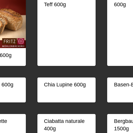
Teff 600g
600g
 600g
t 600g
Chia Lupine 600g
Basen-B
ette
Ciabatta naturale
Bergbau
400g
1500g